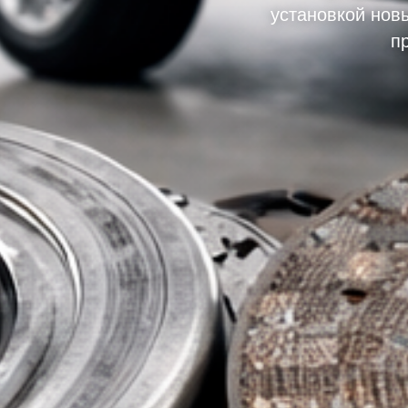
установкой нов
п