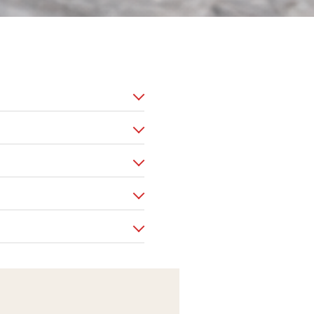
 при выжиме педали и
орзины, диска, выжимного
ховика, выжимного
ностей. Срок работ
тимость по конкретной