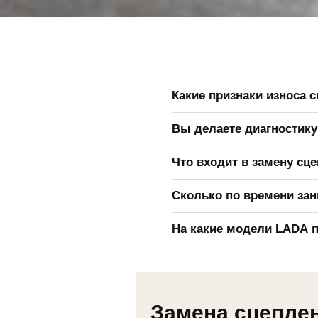
Какие признаки износа с
Основные признаки: пробуксо
Вы делаете диагностику
затрудненное переключение 
Да, перед заменой проводитс
Что входит в замену сц
подшипника и связанных узл
В работу может входить снят
Сколько по времени зан
подшипника и последующая п
Точное время зависит от мод
На какие модели LADA п
сообщается после осмотра и 
Выполняем замену сцепления 
модели можно уточнить по т
Замена сцеплен