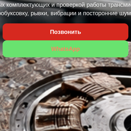
ых комплектующих и проверкой работы трансми
робуксовку, рывки, вибрации и посторонние шум
Позвонить
WhatsApp