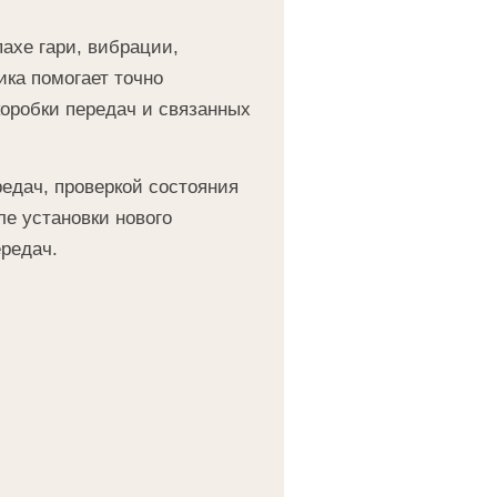
пахе гари, вибрации,
ка помогает точно
коробки передач и связанных
редач, проверкой состояния
е установки нового
ередач.