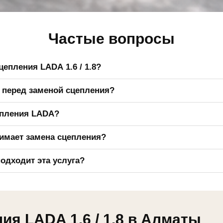
Частые вопросы
цепления LADA 1.6 / 1.8?
вка сцепления, рывки при трогании, запах гари, вибрация, шум
 перед заменой сцепления?
передач.
я диагностика, чтобы точно определить состояние сцепления, к
епления LADA?
ов.
ие коробки передач, замена комплекта сцепления, проверка ма
имает замена сцепления?
роверка работы трансмиссии.
ели автомобиля, состояния крепежа и дополнительных неисправ
одходит эта услуга?
диагностики.
на популярных моделях LADA с двигателями 1.6 и 1.8. Совмес
елефону или в WhatsApp.
ия LADA 1.6 / 1.8 в Алматы