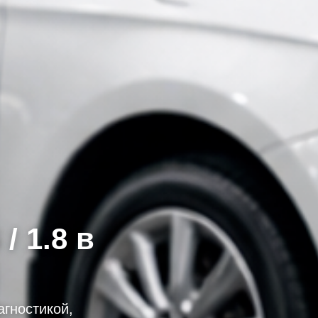
/ 1.8 в
агностикой,