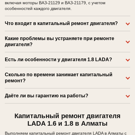
включая моторы ВАЗ-21129 и ВАЗ-21179, с учетом
особенностей каждого двигателя.
Что входит в капитальный ремонт двигателя?
Проводим дефектовку, проверку цилиндров, коленвала,
Какие проблемы вы устраняете при ремонте
поршневой группы, системы смазки и других узлов двигателя.
двигателя?
Объем работ определяется по фактическому состоянию
мотора после разборки.
Устраняем расход масла, слабое давление масла, стуки, течи,
Есть ли особенности у двигателя 1.8 LADA?
износ цилиндров, проблемы поршневой группы и другие
неисправности двигателя.
Да, двигатель 1.8 отличается от других моторов повышенной
Сколько по времени занимает капитальный
мощностью, дополнительными масляными каналами и
ремонт?
своими конструктивными особенностями, поэтому требует
правильной диагностики и опыта именно по этому агрегату.
Сроки капитального ремонта зависят от фактической
Даёте ли вы гарантию на работы?
загруженности, состояния двигателя и объема работ после
дефектовки.
Да, гарантия на выполненные работы есть. Условия гарантии
уточняются по согласованному объему ремонта и
Капитальный ремонт двигателя
установленным деталям.
LADA 1.6 и 1.8 в Алматы
Выполняем капитальный ремонт двигателя LADA в Алматы с