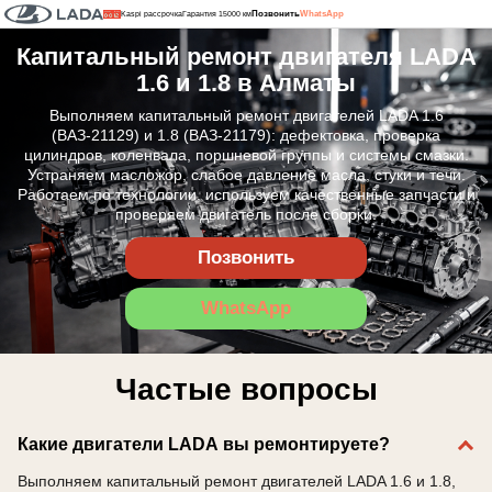
Позвонить
WhatsApp
Kaspi рассрочка
Гарантия 15000 км
Капитальный ремонт двигателя LADA
1.6 и 1.8 в Алматы
Выполняем капитальный ремонт двигателей LADA 1.6
(ВАЗ-21129) и 1.8 (ВАЗ-21179): дефектовка, проверка
цилиндров, коленвала, поршневой группы и системы смазки.
Устраняем масложор, слабое давление масла, стуки и течи.
Работаем по технологии, используем качественные запчасти и
проверяем двигатель после сборки.
Позвонить
WhatsApp
Частые вопросы
Какие двигатели LADA вы ремонтируете?
Выполняем капитальный ремонт двигателей LADA 1.6 и 1.8,