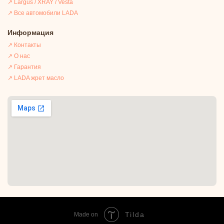
↗ Largus / XRAY / Vesta
↗ Все автомобили LADA
Информация
↗ Контакты
↗ О нас
↗ Гарантия
↗ LADA жрет масло
Tilda
Made on