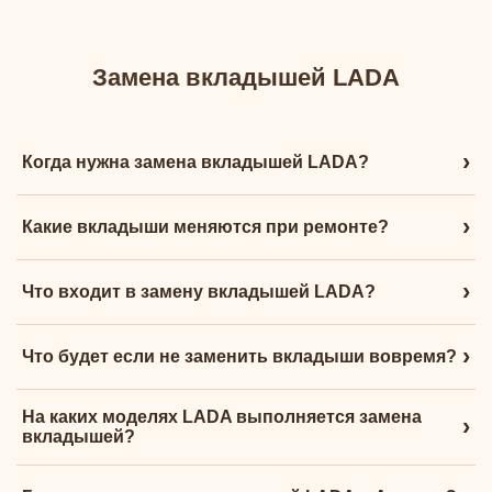
Замена вкладышей LADA в
Алматы — СТО LADA Service
Замена вкладышей LADA
Выполняем замену шатунных и коренных вкладышей LADA в
Алматы. Диагностика стука двигателя, проверка давления
›
Когда нужна замена вкладышей LADA?
масла, дефектовка, разборка двигателя и замена вкладышей
коленвала. Работаем с LADA Vesta, Granta, XRAY, Largus,
Priora.
›
Какие вкладыши меняются при ремонте?
Позвонить +7 706 808 08 87
›
Что входит в замену вкладышей LADA?
Написать в WhatsApp
›
Что будет если не заменить вкладыши вовремя?
На каких моделях LADA выполняется замена
›
вкладышей?